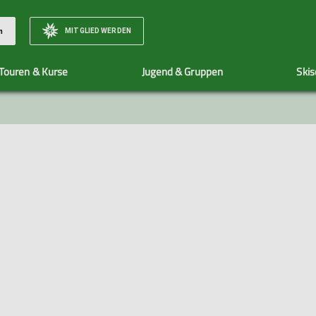
MITGLIED WERDEN
n
Touren & Kurse
Jugend & Gruppen
Skis
Unser Team
Organisatorisches zu Touren
Team
Veranstaltungen
Bewertungsska
Vorstand und Beirat
Tourenleiter*innen
Jugendleiter*innen
Skischule
Wir stellen uns vor