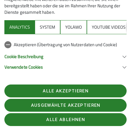
bereitgestellt haben oder die sie im Rahmen Ihrer Nutzung der
Dienste gesammelt haben.
Bilder: Ankunft der Busladung mit der Trägerkolonne
mit den gespendeten Hütteninventar in Lermoos und
beim Aufstieg am "Gschwandtkreuz".
ANALYTICS
SYSTEM
YOLAWO
YOUTUBE VIDEOS
Akzeptieren (Übertragung von Nutzerdaten und Cookie)
1956
Cookie Beschreibung
Verwendete Cookies
Alle DAV-Hütten in Österreich, darunter auch unsere
Hütte, wurden ohne Einschränkung den früheren
Besitzern zurückgegeben.
ALLE AKZEPTIEREN
1961
AUSGEWÄHLTE AKZEPTIEREN
ALLE ABLEHNEN
Der erste Erweiterungsbau