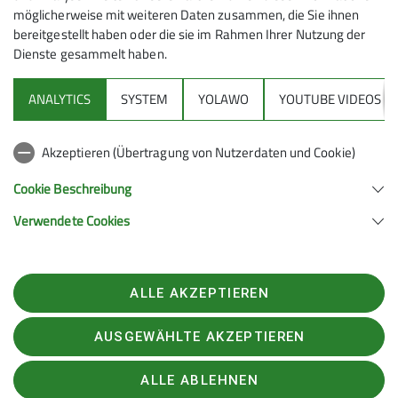
Kurse
möglicherweise mit weiteren Daten zusammen, die Sie ihnen
bereitgestellt haben oder die sie im Rahmen Ihrer Nutzung der
Dienste gesammelt haben.
Externe Inhalte laden
ANALYTICS
SYSTEM
YOLAWO
YOUTUBE VIDEOS
Um diesen Inhalt sehen zu können, benötigen
wir die Zustimmung zu folgenden Kategorien
Akzeptieren (Übertragung von Nutzerdaten und Cookie)
von Yolawo:
Cookie Beschreibung
Überträgt Nutzerdaten
Technisch notwendig
Verwendete Cookies
Personalisierung
Analyse / Statistiken
ALLE AKZEPTIEREN
Ich will den Inhalt sehen
Gut zu wissen: Die Einstellungen können
AUSGEWÄHLTE AKZEPTIEREN
jederzeit in den
Datenschutz-Einstellungen
angepasst werden!
ALLE ABLEHNEN