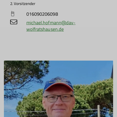
2. Vorsitzender
016090206098
michael.hofmann@dav-
wolfratshausen.de