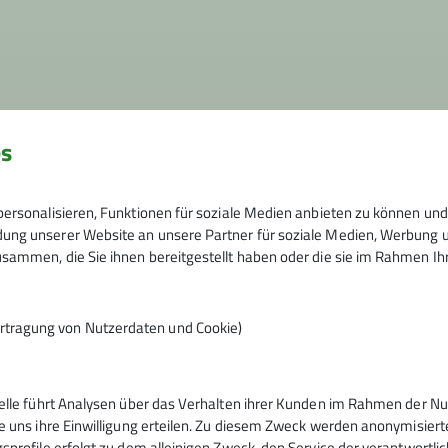
es
stellungen können jederzeit in den
Datenschutz-Einstellun
ersonalisieren, Funktionen für soziale Medien anbieten zu können und 
ng unserer Website an unsere Partner für soziale Medien, Werbung un
sammen, die Sie ihnen bereitgestellt haben oder die sie im Rahmen I
rtragung von Nutzerdaten und Cookie)
telle führt Analysen über das Verhalten ihrer Kunden im Rahmen der Nu
nverein
e uns ihre Einwilligung erteilen. Zu diesem Zweck werden anonymisiert
sprofile erfolgt zu dem alleinigen Zweck, den Service der verantwortli