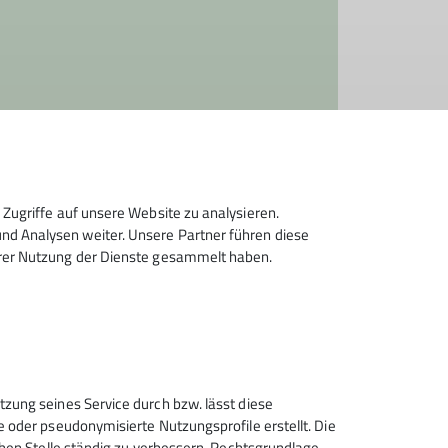
gen
angepasst werden!
Zugriffe auf unsere Website zu analysieren.
d Analysen weiter. Unsere Partner führen diese
hrer Nutzung der Dienste gesammelt haben.
Sektion Wolfratshausen des
tzung seines Service durch bzw. lässt diese
Deutschen Alpenvereins e.V.
e oder pseudonymisierte Nutzungsprofile erstellt. Die
chen Stelle ständig zu verbessern. Rechtsgrundlage