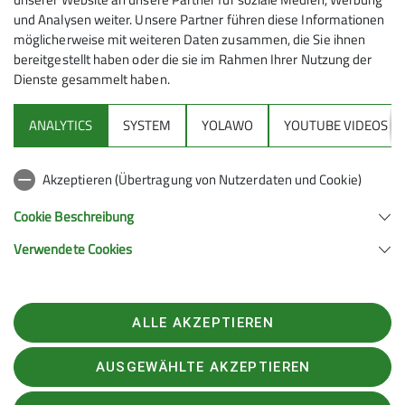
und Analysen weiter. Unsere Partner führen diese Informationen
Zu weiteren
Informationen
über die Hütte.
möglicherweise mit weiteren Daten zusammen, die Sie ihnen
bereitgestellt haben oder die sie im Rahmen Ihrer Nutzung der
Dienste gesammelt haben.
ANALYTICS
SYSTEM
YOLAWO
YOUTUBE VIDEOS
Sektion
Akzeptieren (Übertragung von Nutzerdaten und Cookie)
Alpenverein
Cookie Beschreibung
Verwendete Cookies
Sektion Wolfratshausen des Deutschen Alpenvereins e.V.
Gebeckstr. 8
82515 Wolfratshausen
Telefon +4981713870874
ALLE AKZEPTIEREN
Kontakt
AUSGEWÄHLTE AKZEPTIEREN