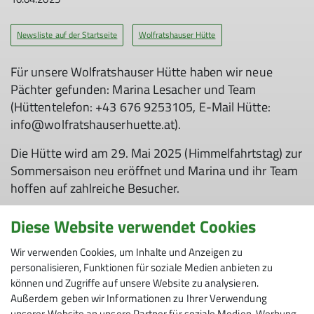
Newsliste auf der Startseite
Wolfratshauser Hütte
Für unsere Wolfratshauser Hütte haben wir neue
Pächter gefunden: Marina Lesacher und Team
(Hüttentelefon: +43 676 9253105, E-Mail Hütte:
info@wolfratshauserhuette.at).
Die Hütte wird am 29. Mai 2025 (Himmelfahrtstag) zur
Sommersaison neu eröffnet und Marina und ihr Team
hoffen auf zahlreiche Besucher.
Nächtigungen können über das Online-
Diese Website verwendet Cookies
Reservierungssystem hut-reservation.org gebucht
werden. Schaut auch gerne einmal auf die neu
Wir verwenden Cookies, um Inhalte und Anzeigen zu
personalisieren, Funktionen für soziale Medien anbieten zu
gestaltete Website (www.wolfratshauserhuette.at) des
können und Zugriffe auf unsere Website zu analysieren.
Hüttenteams, dort findet Ihr eine Reihe von geplanten
Außerdem geben wir Informationen zu Ihrer Verwendung
Veranstaltungen auf unserer Hütte.
unserer Website an unsere Partner für soziale Medien, Werbung