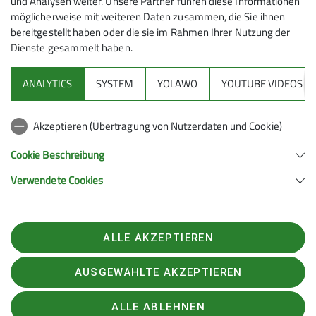
und Analysen weiter. Unsere Partner führen diese Informationen
möglicherweise mit weiteren Daten zusammen, die Sie ihnen
bereitgestellt haben oder die sie im Rahmen Ihrer Nutzung der
Wir folgen dem Wegweiser Seewaldhütte/Hochplatte
Dienste gesammelt haben.
und erreichen nach etwa 1¼ Stunden die Jochalm.
Weiter geht es stetig bergauf, bis wir nach rund 1¾
ANALYTICS
SYSTEM
YOLAWO
YOUTUBE VIDEOS
Stunden die Seewaldhütte erreichen. Unterwegs
wandern wir durch ein wahres Winterwunderland:
frischer Neuschnee bedeckt die Landschaft, die
Akzeptieren (Übertragung von Nutzerdaten und Cookie)
Bäume tragen weiße Mützen.
Cookie Beschreibung
Verwendete Cookies
ALLE AKZEPTIEREN
AUSGEWÄHLTE AKZEPTIEREN
ALLE ABLEHNEN