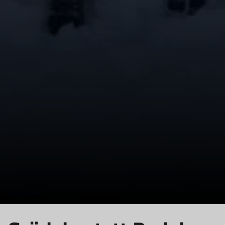
© Abstieg nach der Pause am Plateau
© Sabine Kresta