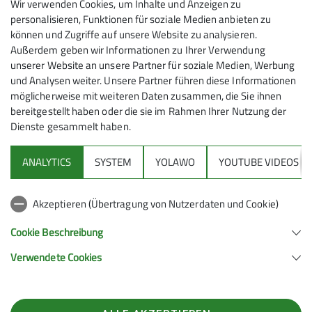
Wir verwenden Cookies, um Inhalte und Anzeigen zu
zogen die Mützen zurecht und machten uns auf den
personalisieren, Funktionen für soziale Medien anbieten zu
Weg. Schon nach wenigen Metern war klar: Die Wege
können und Zugriffe auf unsere Website zu analysieren.
sind heute weniger „Wintermärchen“ und mehr
Außerdem geben wir Informationen zu Ihrer Verwendung
„Eisbahn deluxe“. Also: Grödeln raus, Rutschgefahr
unserer Website an unsere Partner für soziale Medien, Werbung
und Analysen weiter. Unsere Partner führen diese Informationen
runter – und schon stiegen wir trittsicher zur
möglicherweise mit weiteren Daten zusammen, die Sie ihnen
Bodenschneidhütte auf.
bereitgestellt haben oder die sie im Rahmen Ihrer Nutzung der
Dienste gesammelt haben.
ANALYTICS
SYSTEM
YOLAWO
YOUTUBE VIDEOS
Akzeptieren (Übertragung von Nutzerdaten und Cookie)
Cookie Beschreibung
Verwendete Cookies