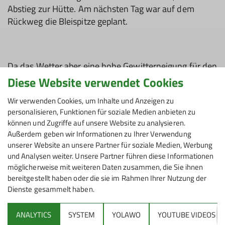
Abstieg zur Hütte. Am nächsten Tag war auf dem
Rückweg die Bleispitze geplant.
Da das Wetter aber eine hohe Gewitterneigung für den
Nachmittag versprach, haben wir – 8 Bergsteiger der
Diese Website verwendet Cookies
Sektion mit dem Wanderleiter Gerhard – mithilfe der
Wir verwenden Cookies, um Inhalte und Anzeigen zu
Grubigbahn die Tour umgekehrt: vormittags von der
personalisieren, Funktionen für soziale Medien anbieten zu
Bergstation über den Grubugstein zur Gartnerwand,
können und Zugriffe auf unsere Website zu analysieren.
Abstieg über den nicht ganz leichten, aber gut
Außerdem geben wir Informationen zu Ihrer Verwendung
versicherten Nordgrat zum Sommerbergjöchl. Da das
unserer Website an unsere Partner für soziale Medien, Werbung
Wetter zumindest bei uns noch nicht auf Schauer oder
und Analysen weiter. Unsere Partner führen diese Informationen
Gewitter hindeutete, sind wir gleich noch auf die
möglicherweise mit weiteren Daten zusammen, die Sie ihnen
Bleispitze gestiegen.
bereitgestellt haben oder die sie im Rahmen Ihrer Nutzung der
Dienste gesammelt haben.
Auf allen Bergen hatten wir eine grandiose
Rundumsicht, außer uns waren nur wenige
ANALYTICS
SYSTEM
YOLAWO
YOUTUBE VIDEOS
Bergsteiger unterwegs, wir waren auf allen Gipfeln