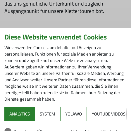
das uns gemütliche Unterkunft und zugleich
Ausgangspunkt für unsere Klettertouren bot.
Diese Website verwendet Cookies
Am Freitagabend trafen wir ein und genossen einen
gemütlichen Abend in geselliger Runde, um am
Wir verwenden Cookies, um Inhalte und Anzeigen zu
nächsten Morgen ausgeruht und gestärkt in die
personalisieren, Funktionen für soziale Medien anbieten zu
Wände zu starten. Die Klettergebiete der
können und Zugriffe auf unsere Website zu analysieren.
Schwäbischen Alb sind bekannt für ihren
Außerdem geben wir Informationen zu Ihrer Verwendung
variantenreichen Charakter, sodass jeder von uns,
unserer Website an unsere Partner für soziale Medien, Werbung
und Analysen weiter. Unsere Partner führen diese Informationen
unabhängig vom Erfahrungslevel, auf seine Kosten
möglicherweise mit weiteren Daten zusammen, die Sie ihnen
kam und eigene Grenzen austesten konnte. So
bereitgestellt haben oder die sie im Rahmen Ihrer Nutzung der
wurden neue Vorstiegserfahrungen gesammelt und
Dienste gesammelt haben.
Grenzen ausgetestet, in einem traditionsreichen
Klettergebiet, das mit seiner landschaftlichen
ANALYTICS
SYSTEM
YOLAWO
YOUTUBE VIDEOS
Schönheit und der weit zurückreichenden
Kletterhistorie zu beeindrucken weiß.