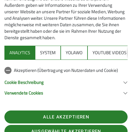
alpiner, es folgt ein nettes Kraxelstück, gesichert mit
Außerdem geben wir Informationen zu Ihrer Verwendung
einem Stahlseil, was wir alle bestens ohne
unserer Website an unsere Partner für soziale Medien, Werbung
und Analysen weiter. Unsere Partner führen diese Informationen
Schwierigkeiten meisterten.
möglicherweise mit weiteren Daten zusammen, die Sie ihnen
bereitgestellt haben oder die sie im Rahmen Ihrer Nutzung der
Dienste gesammelt haben.
ANALYTICS
SYSTEM
YOLAWO
YOUTUBE VIDEOS
Akzeptieren (Übertragung von Nutzerdaten und Cookie)
Cookie Beschreibung
Verwendete Cookies
ALLE AKZEPTIEREN
Nun standen wir schon vor der Biwakhütte und
AUSGEWÄHLTE AKZEPTIEREN