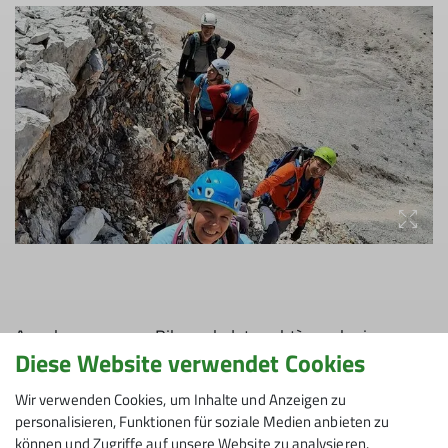
Angekommen am Bikeparkplatz geht`s nach einer
Diese Website verwendet Cookies
kurzen Rast zu Fuß weiter durch herrliches
Waldgelände, später durch etwas unangenehme
Wir verwenden Cookies, um Inhalte und Anzeigen zu
Schrofen und Schotter. Stets unseren Gipfel, die
personalisieren, Funktionen für soziale Medien anbieten zu
Birkkarspitze im Blick, wird es immer steiler und
können und Zugriffe auf unsere Website zu analysieren.