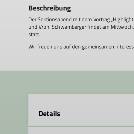
Beschreibung
Der Sek­ti­ons­abend mit dem Vor­trag „Highlig
und Vroni Schwamberger fin­det am Mitt­woch, 
statt.
Wir freu­en uns auf den ge­mein­sa­men in­ter­es
Details