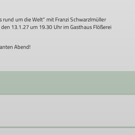
hts rund um die Welt“ mit Franzi Schwarzlmüller
den 13.1.27 um 19.30 Uhr im Gast­haus Flö­ße­rei
san­ten Abend!