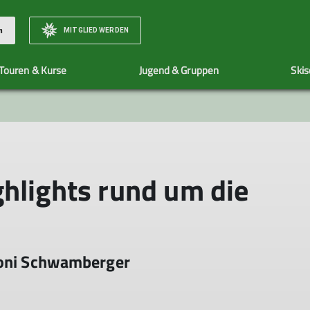
MITGLIED WERDEN
n
Touren & Kurse
Jugend & Gruppen
Skis
Unser Team
Organisatorisches zu Touren
Team
Veranstaltungen
Bewertungsska
Vorstand und Beirat
Tourenleiter*innen
ighlights rund um die
Jugendleiter*innen
Skischule
Wir stellen uns vor
roni Schwamberger