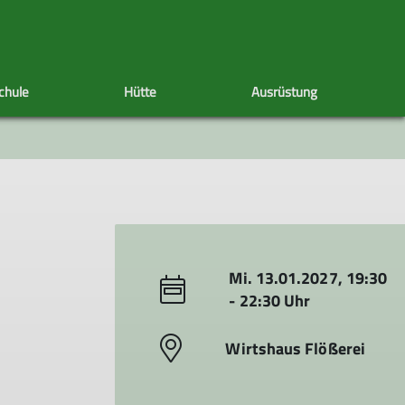
chule
Hütte
Ausrüstung
len
Hütten Neuigkeiten
Klettergruppen
Ausrüstungsliste für Touren
Berichte
Tourenberichte
Inklusives Klettern
Jugendklettern
Klettertreff
Mi. 13.01.2027, 19:30
- 22:30 Uhr
Wirtshaus Flößerei