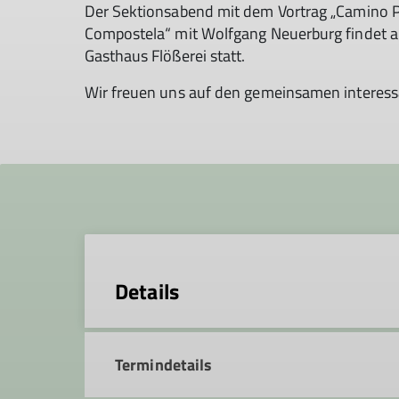
Der Sek­ti­ons­abend mit dem Vor­trag „Camino
Compostela“ mit Wolfgang Neuerburg fin­det 
Gast­haus Flö­ße­rei statt.
Wir freu­en uns auf den ge­mein­sa­men in­ter­es
Details
Termindetails