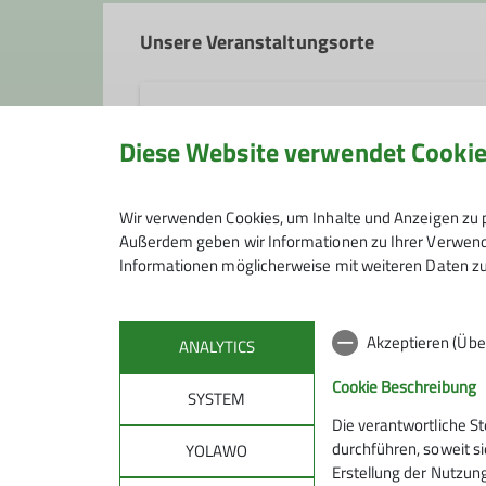
Unsere Veranstaltungsorte
Wirtshaus Flößerei
Diese Website verwendet Cooki
Sebastiani-Steg 1
Wir verwenden Cookies, um Inhalte und Anzeigen zu p
82515 Wolfratshausen
Außerdem geben wir Informationen zu Ihrer Verwendu
Informationen möglicherweise mit weiteren Daten zu
Akzeptieren (Übe
ANALYTICS
Cookie Beschreibung
SYSTEM
Die verantwortliche S
Sektion
Alpe
durchführen, soweit si
YOLAWO
Erstellung der Nutzung