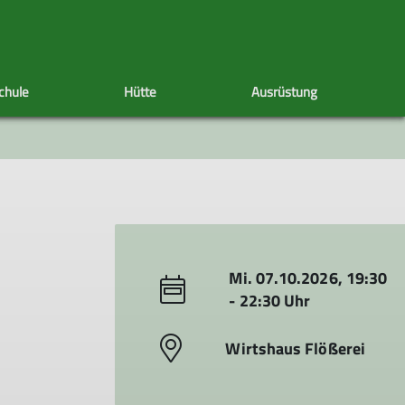
chule
Hütte
Ausrüstung
len
Hütten Neuigkeiten
Klettergruppen
Ausrüstungsliste für Touren
Berichte
Tourenberichte
Inklusives Klettern
Jugendklettern
Klettertreff
Mi. 07.10.2026, 19:30
- 22:30 Uhr
Wirtshaus Flößerei