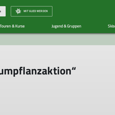
MITGLIED WERDEN
n
Touren & Kurse
Jugend & Gruppen
Skis
Unser Team
Organisatorisches zu Touren
Team
Veranstaltungen
Bewertungsska
Vorstand und Beirat
Tourenleiter*innen
aumpflanzaktion“
Jugendleiter*innen
Skischule
Wir stellen uns vor