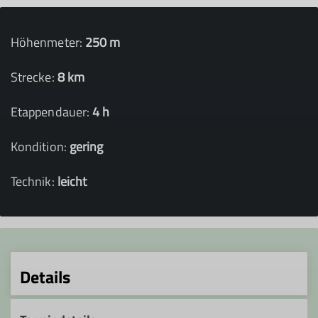
Höhenmeter:
250 m
Strecke:
8 km
Etappendauer:
4 h
Kondition:
gering
Technik:
leicht
Details