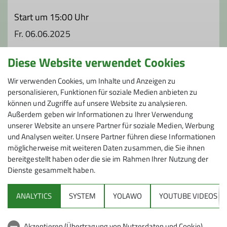
Start um 15:00 Uhr
Fr. 06.06.2025
Diese Website verwendet Cookies
Organisation
Wir verwenden Cookies, um Inhalte und Anzeigen zu
personalisieren, Funktionen für soziale Medien anbieten zu
können und Zugriffe auf unsere Website zu analysieren.
Wolfgang Oberjatzas
Außerdem geben wir Informationen zu Ihrer Verwendung
unserer Website an unsere Partner für soziale Medien, Werbung
und Analysen weiter. Unsere Partner führen diese Informationen
01753763161
möglicherweise mit weiteren Daten zusammen, die Sie ihnen
bereitgestellt haben oder die sie im Rahmen Ihrer Nutzung der
wolfgang.oberjatzas@dav-
Dienste gesammelt haben.
wolfratshausen.de
ANALYTICS
SYSTEM
YOLAWO
YOUTUBE VIDEOS
Sektion
Qualifikationen
Akzeptieren (Übertragung von Nutzerdaten und Cookie)