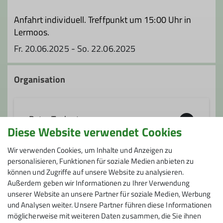
Anfahrt individuell. Treffpunkt um 15:00 Uhr in
Lermoos.
Fr. 20.06.2025 - So. 22.06.2025
Organisation
Peter Taubert
Diese Website verwendet Cookies
Wir verwenden Cookies, um Inhalte und Anzeigen zu
08171/96409
personalisieren, Funktionen für soziale Medien anbieten zu
können und Zugriffe auf unsere Website zu analysieren.
Preis
PTaubert-DAV@gmx.de
Außerdem geben wir Informationen zu Ihrer Verwendung
unserer Website an unsere Partner für soziale Medien, Werbung
keine
und Analysen weiter. Unsere Partner führen diese Informationen
möglicherweise mit weiteren Daten zusammen, die Sie ihnen