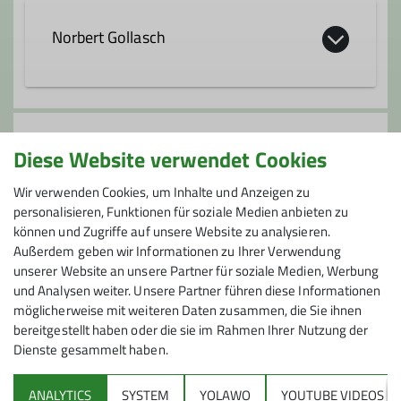
Norbert Gollasch
01773277469
Anmeldung
norbert.gollasch@dav-
Diese Website verwendet Cookies
wolfratshausen.de
Online Anmeldung T73 Update LVS-Suche
Wir verwenden Cookies, um Inhalte und Anzeigen zu
personalisieren, Funktionen für soziale Medien anbieten zu
können und Zugriffe auf unsere Website zu analysieren.
Preis
Qualifikationen
Außerdem geben wir Informationen zu Ihrer Verwendung
unserer Website an unsere Partner für soziale Medien, Werbung
10 €
und Analysen weiter. Unsere Partner führen diese Informationen
Trainer*in C Bergsteigen
möglicherweise mit weiteren Daten zusammen, die Sie ihnen
bereitgestellt haben oder die sie im Rahmen Ihrer Nutzung der
Trainer*in B Skihochtour
Dienste gesammelt haben.
Trainer*in C Skibergsteigen
ANALYTICS
SYSTEM
YOLAWO
YOUTUBE VIDEOS