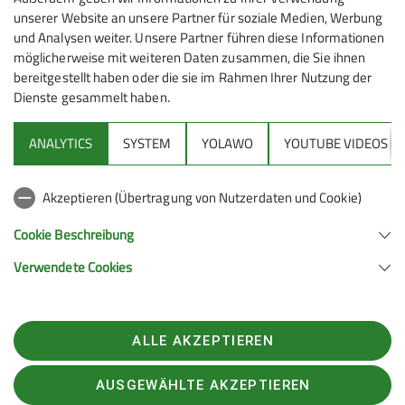
unserer Website an unsere Partner für soziale Medien, Werbung
wolfratshausen.de
70,00 €
und Analysen weiter. Unsere Partner führen diese Informationen
möglicherweise mit weiteren Daten zusammen, die Sie ihnen
bereitgestellt haben oder die sie im Rahmen Ihrer Nutzung der
Qualifikationen
Dienste gesammelt haben.
Trainer*in C MTB Guide
ANALYTICS
SYSTEM
YOLAWO
YOUTUBE VIDEOS
Sektion
Trainer*in C MTB Fahrtechnik
Akzeptieren (Übertragung von Nutzerdaten und Cookie)
Alpenverein
Cookie Beschreibung
Verwendete Cookies
Sektion Wolfratshausen des Deutschen Alpenvereins e.V.
Gebeckstr. 8
82515 Wolfratshausen
Telefon +4981713870874
ALLE AKZEPTIEREN
Kontakt
AUSGEWÄHLTE AKZEPTIEREN