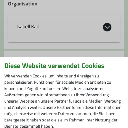
Organisation
Isabell Karl
isabell.karl@dav-wolfratshausen.de
Anmeldung
Diese Website verwendet Cookies
Qualifikationen
Anmeldung Anfängerkurs Sportklettern indoor
Wir verwenden Cookies, um Inhalte und Anzeigen zu
personalisieren, Funktionen für soziale Medien anbieten zu
Kletterbetreuer*in Breitensport
können und Zugriffe auf unsere Website zu analysieren.
Preis
Außerdem geben wir Informationen zu Ihrer Verwendung
unserer Website an unsere Partner für soziale Medien, Werbung
90,00 €
und Analysen weiter. Unsere Partner führen diese Informationen
möglicherweise mit weiteren Daten zusammen, die Sie ihnen
bereitgestellt haben oder die sie im Rahmen Ihrer Nutzung der
Dienste gesammelt haben.