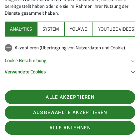
auf Kleinholzgröße zerkleinert und von Mitgliedern der
bereitgestellt haben oder die sie im Rahmen Ihrer Nutzung der
Jungmannschaft zur weiteren Entsorgung
Dienste gesammelt haben.
"umgelagert".
Anlegen der Stützmauer aus Natursteinen unterhalb
ANALYTICS
SYSTEM
YOLAWO
YOUTUBE VIDEOS
der Terrasse
Verlegen der Terrassenplatten und Anlegen eines
Schutzzaunes.
Akzeptieren (Übertragung von Nutzerdaten und Cookie)
Fräsen und Einebnen des Zufahrtweges.
Cookie Beschreibung
Verwendete Cookies
ALLE AKZEPTIEREN
AUSGEWÄHLTE AKZEPTIEREN
ALLE ABLEHNEN