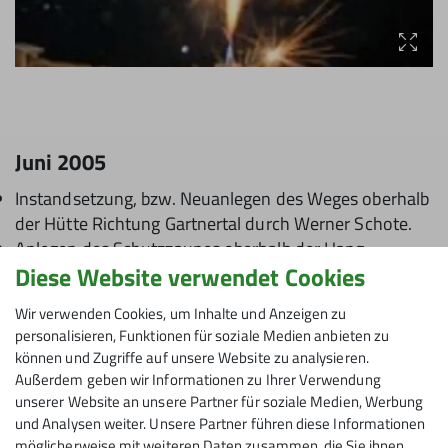
Juni 2005
Instandsetzung, bzw. Neuanlegen des Weges oberhalb
der Hütte Richtung Gartnertal durch Werner Schote.
Anlegen des Schutzzaunes oberhalb der Hang-
Diese Website verwendet Cookies
Stützmauer.
Streichen der Böden in der Heizung und Vorraum.
Wir verwenden Cookies, um Inhalte und Anzeigen zu
Streichen der Wände in der Heizung
personalisieren, Funktionen für soziale Medien anbieten zu
Montage von Ablageregalen und -konsolen für
können und Zugriffe auf unsere Website zu analysieren.
Rucksäcke, bzw. Kleinkram und Sitzbänke in den
Außerdem geben wir Informationen zu Ihrer Verwendung
Lagern und in den Zimmern.
unserer Website an unsere Partner für soziale Medien, Werbung
Das alte Dach wird von Alois Graf und Walter Müller
und Analysen weiter. Unsere Partner führen diese Informationen
möglicherweise mit weiteren Daten zusammen, die Sie ihnen