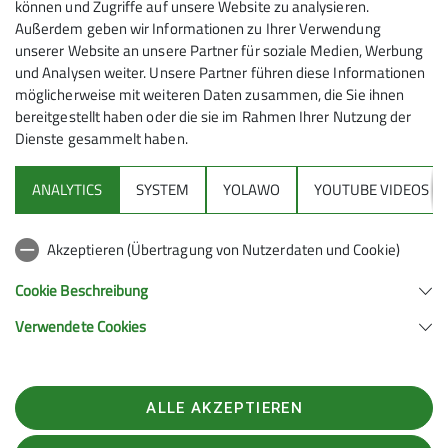
können und Zugriffe auf unsere Website zu analysieren.
2026
Außerdem geben wir Informationen zu Ihrer Verwendung
unserer Website an unsere Partner für soziale Medien, Werbung
und Analysen weiter. Unsere Partner führen diese Informationen
möglicherweise mit weiteren Daten zusammen, die Sie ihnen
bereitgestellt haben oder die sie im Rahmen Ihrer Nutzung der
22.03.2026
Dienste gesammelt haben.
Skischule
ANALYTICS
SYSTEM
YOLAWO
YOUTUBE VIDEOS
Auch in diesem Jahr hoch motiviert die
Akzeptieren (Übertragung von Nutzerdaten und Cookie)
Teilnehmer*innen unseres Erwachsenenskikurses an
zwei Wochenenden im Januar parallel zu den Kleinen
Cookie Beschreibung
in Wegscheid.
Verwendete Cookies
ALLE AKZEPTIEREN