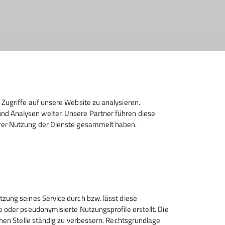
müt­li­chen Hüt­ten­abend zu ver­brin­gen, um den
Zugriffe auf unsere Website zu analysieren.
d Analysen weiter. Unsere Partner führen diese
hrer Nutzung der Dienste gesammelt haben.
tzung seines Service durch bzw. lässt diese
e oder pseudonymisierte Nutzungsprofile erstellt. Die
chen Stelle ständig zu verbessern. Rechtsgrundlage