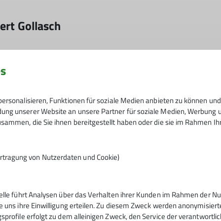
bert Gol­lasch
es
© DAV Wolfratshausen
i­ter der Se­kon in Rich­tung Ber­ge auf. Ziel war es, einen ge­
ersonalisieren, Funktionen für soziale Medien anbieten zu können und 
as ist uns bes­tens ge­lun­gen.
ng unserer Website an unsere Partner für soziale Medien, Werbung un
sammen, die Sie ihnen bereitgestellt haben oder die sie im Rahmen I
latz Ober­gar­ten über das Gart­ner­tal im
rtragung von Nutzerdaten und Cookie)
t­tee auf. Dort lie­ßen wir uns vom neu­en
sen zu­be­rei­ten. An­schlie­ßend folg­ten in­
ä­ter Stun­de spen­dier­te uns der Wirt in
telle führt Analysen über das Verhalten ihrer Kunden im Rahmen der Nu
 uns An­ek­do­ten aus sei­nem Hüt­ten­le­ben.
e uns ihre Einwilligung erteilen. Zu diesem Zweck werden anonymisiert
Wolfrats­hau­sen“ zu
sprofile erfolgt zu dem alleinigen Zweck, den Service der verantwortli