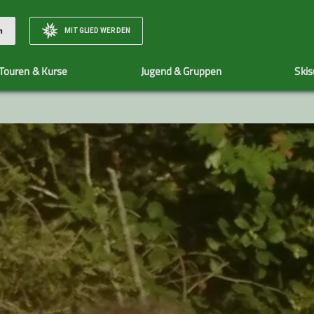
MITGLIED WERDEN
n
Touren & Kurse
Jugend & Gruppen
Skis
Unser Team
Organisatorisches zu Touren
Team
Veranstaltungen
Bewertungsska
Vorstand und Beirat
Tourenleiter*innen
Jugendleiter*innen
Skischule
Wir stellen uns vor