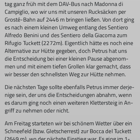
tag ganz früh mit dem DAV-Bus nach Ma­don­na di
Cam­piglio, wo wir uns mit un­se­ren Ruck­sä­cken per
Grosté-Bahn auf 2446 m brin­gen lie­ßen. Von dort ging
es nach ei­nem klei­nen Um­weg ent­lang des Sen­tie­ro
Al­fre­do Be­ni­ni und des Sen­tie­ro del­la Gia­co­ma zum
Ri­fu­gio Tuckett (2272m). Ei­gent­lich hät­te es noch ei­ne
Al­ter­na­ti­ve zur Hüt­te ge­ge­ben, doch Pe­trus hat uns
die Ent­schei­dung bei ei­ner klei­nen Pau­se ab­ge­nom­
men und mit ei­nem tie­fen Grol­len klar ge­macht, dass
wir bes­ser den schnells­ten Weg zur Hüt­te neh­men.
Die nächs­ten Ta­ge soll­te eben­falls Pe­trus im­mer der­je­
ni­ge sein, der uns die Ent­schei­dun­gen ab­nahm, wenn
es dar­um ging noch einen wei­te­ren Klet­ter­steig in An­
griff zu neh­men oder nicht.
Am Frei­tag star­te­ten wir bei schö­nem Wet­ter über ein
Schnee­feld (bzw. Glet­scher­rest) zur Boc­ca del Tuckett
(2649 m), wo der nächs­te Ein­stieg war. Es ging im 1-