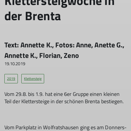
Klettersteigwoche in
der Brenta
Text: An­net­te K., Fo­tos: An­ne, An­et­te G.,
An­net­te K., Flo­ri­an, Ze­no
19.10.2019
2019
Klettersteig
Vom 29.8. bis 1.9. hat ei­ne 6er Grup­pe einen klei­nen
Teil der Klet­ter­stei­ge in der schö­nen Bren­ta be­stie­gen.
Vom Park­platz in Wolfrats­hau­sen ging es am Don­ners­