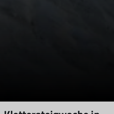
© DAV Wolfratshausen