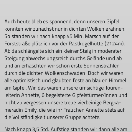
Auch heu­te blieb es span­nend, denn un­se­ren Gip­fel
konn­ten wir zu­nächst nur in dich­ten Wol­ken erah­nen.
So stan­den wir nach knapp 45 Min. Marsch auf der
Forst­stra­ße plötz­lich vor der Rast­ko­gel­hüt­te (2124m).
Ab da schlän­gel­te sich ein klei­ner Steig in mo­de­ra­ter
Stei­gung ab­wechs­lungs­reich durchs Ge­län­de und ab
und an er­hasch­ten wir schon ers­te Son­nen­strah­len
durch die dich­ten Wol­ken­schwa­den. Doch wir wa­ren
al­le op­ti­mis­tisch und glaub­ten fes­te an blau­en Him­mel
am Gip­fel. Wir, das wa­ren un­se­re um­sich­ti­ge Tou­ren­
lei­te­rin An­net­te, 6 be­geis­ter­te Gip­fel­stür­mer/in­nen und
nicht zu ver­ges­sen un­se­re treue vier­bei­ni­ge Berg­ka­
me­ra­din Emi­ly, die wie ihr Frau­chen An­net­te stets auf
die Voll­stän­dig­keit un­se­rer Grup­pe ach­te­te.
Nach knapp 3,5 Std. Auf­stieg stan­den wir dann al­le am