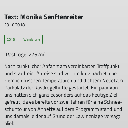
Text: Mo­ni­ka Senf­ten­rei­ter
29.10.2018
2018
Wanderung
(Rast­ko­gel 2762m)
Nach pünkt­li­cher Ab­fahrt am ver­ein­bar­ten Treff­punkt
und stau­f­rei­er An­rei­se sind wir um kurz nach 9 h bei
ziem­lich fri­schen Tem­pe­ra­tu­ren und dich­tem Ne­bel am
Park­platz der Rast­ko­gel­hüt­te ge­st­ar­tet. Ein paar von
uns hat­ten sich ganz be­son­ders auf das heu­ti­ge Ziel
ge­freut, da es be­reits vor zwei Jah­ren für ei­ne Schnee­
schuhtour von An­net­te auf dem Pro­gramm stand und
uns da­mals lei­der auf Grund der La­wi­nen­la­ge ver­sagt
blieb.