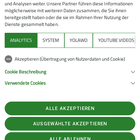
und Analysen weiter. Unsere Partner führen diese Informationen
und Rich­tung Hei­mat ging. Ein­fach schee war’s!
möglicherweise mit weiteren Daten zusammen, die Sie ihnen
bereitgestellt haben oder die sie im Rahmen Ihrer Nutzung der
Dienste gesammelt haben.
ANALYTICS
SYSTEM
YOLAWO
YOUTUBE VIDEOS
Sektion
Akzeptieren (Übertragung von Nutzerdaten und Cookie)
Alpenverein
Cookie Beschreibung
Verwendete Cookies
Sektion Wolfratshausen des Deutschen Alpenvereins e.V.
Gebeckstr. 8
82515 Wolfratshausen
Telefon +4981713870874
ALLE AKZEPTIEREN
Kontakt
AUSGEWÄHLTE AKZEPTIEREN
Impressum
Datenschutz
Datenschutz-Einstellungen
ALLE ABLEHNEN