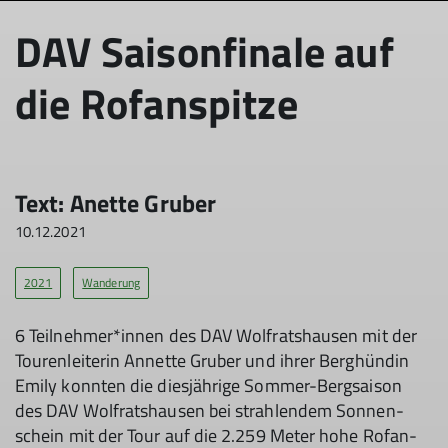
DAV Saisonfinale auf
die Rofanspitze
Text: An­et­te Gru­ber
10.12.2021
2021
Wanderung
6 Teil­neh­mer*in­nen des DAV Wolfrats­hau­sen mit der
Tou­ren­lei­te­rin An­net­te Gru­ber und ih­rer Berg­hün­din
Emi­ly konn­ten die dies­jäh­ri­ge Som­mer-Berg­sai­son
des DAV Wolfrats­hau­sen bei strah­len­dem Son­nen­
schein mit der Tour auf die 2.259 Me­ter ho­he Ro­fan­