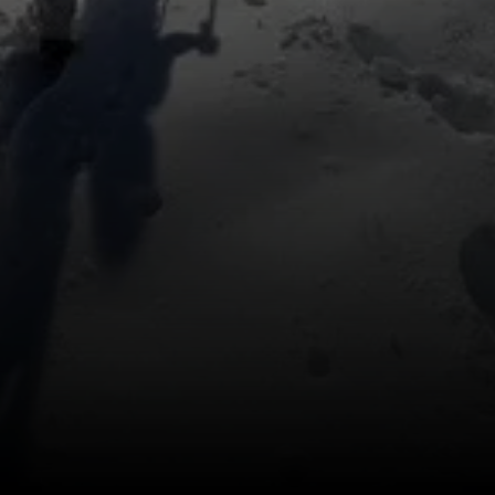
© DAV Wolfratshausen