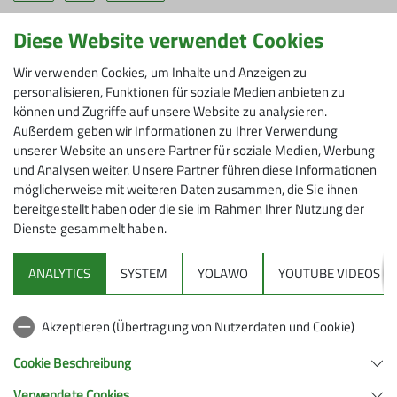
Die Zug­spit­ze!! Je­der kennt sie - den­noch wa­ren vie­le
Diese Website verwendet Cookies
bei die­sem Ski­kurs das ers­te Mal „ganz oben“. Ein klei­
Wir verwenden Cookies, um Inhalte und Anzeigen zu
nes Aben­teu­er war es schon, als wir uns mit un­se­ren
personalisieren, Funktionen für soziale Medien anbieten zu
60 Kin­dern und Ju­gend­li­chen mit der neu­en Seil­bahn
können und Zugriffe auf unsere Website zu analysieren.
der Su­per­la­ti­ve auf den Weg mach­ten.
Außerdem geben wir Informationen zu Ihrer Verwendung
unserer Website an unsere Partner für soziale Medien, Werbung
und Analysen weiter. Unsere Partner führen diese Informationen
möglicherweise mit weiteren Daten zusammen, die Sie ihnen
Knapp 2000 Hö­hen­me­ter über­win­den die Gon­deln, in
bereitgestellt haben oder die sie im Rahmen Ihrer Nutzung der
de­nen 120 Per­so­nen Platz fin­den, in we­ni­ger als 10
Dienste gesammelt haben.
Mi­nu­ten. Da­bei pas­sie­ren sie die ein­zi­ge, 127 m ho­he
Stahl­bau­stüt­ze – da hält man schon kurz die Luft an.
ANALYTICS
SYSTEM
YOLAWO
YOUTUBE VIDEOS
Oben er­war­te­te uns herr­li­cher Son­nen­schein und
pulv­ri­ger Na­tur­schnee.
Akzeptieren (Übertragung von Nutzerdaten und Cookie)
Nach­dem es in der Nacht Neu­schnee auch in tie­fe­ren
Cookie Beschreibung
La­gen gab, ver­brach­ten wir den zwei­ten Tag im Ski­ge­
biet Gar­misch clas­sic. Auch im neu­en Jahr konn­ten wir
Verwendete Cookies