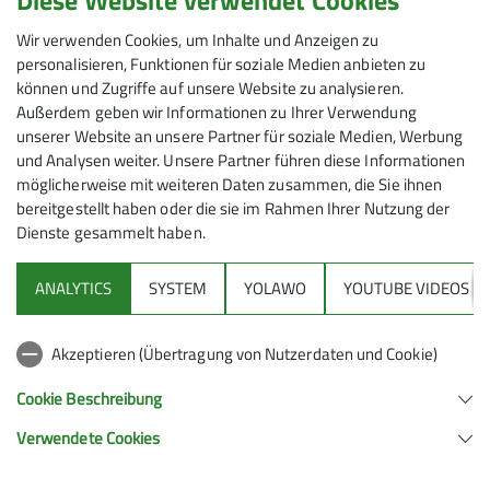
Diese Website verwendet Cookies
beheimateten Pflanzen, sowie malerische Bergdörfer
Wir verwenden Cookies, um Inhalte und Anzeigen zu
mit engen Gassen. Einer der Höhepunkte war sicher
personalisieren, Funktionen für soziale Medien anbieten zu
die Beobachtung von 2 Wölfen, die uns am letzten Tag
können und Zugriffe auf unsere Website zu analysieren.
auf einer einsamen Wanderung begegneten.
Außerdem geben wir Informationen zu Ihrer Verwendung
unserer Website an unsere Partner für soziale Medien, Werbung
und Analysen weiter. Unsere Partner führen diese Informationen
möglicherweise mit weiteren Daten zusammen, die Sie ihnen
bereitgestellt haben oder die sie im Rahmen Ihrer Nutzung der
Dienste gesammelt haben.
ANALYTICS
SYSTEM
YOLAWO
YOUTUBE VIDEOS
Akzeptieren (Übertragung von Nutzerdaten und Cookie)
Cookie Beschreibung
Verwendete Cookies