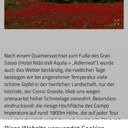
Nach einem Quartierwechsel zum Fuße des Gran
Sasso (Hotel Nido dell Aquila = „Adlernest“) wurde
auch das Wetter beständig, die restlichen Tage
bestiegen wir bei angenehmer Temperatur viele
schöne Gipfel in der herrlichen Landschaft, nur der
höchste, der Corno Grande, blieb uns wegen
unerwartet hoher Schneelage verwehrt. Besonders
eindrucksvoll: die riesige Hochfläche des Campo
Imperatore auf rund 1800m Höhe, die auf jeder Tour
unwahrscheinlich reichliche und prachtvolle Flora mit
vielen Orchideen, Enzianen und auch nur dort