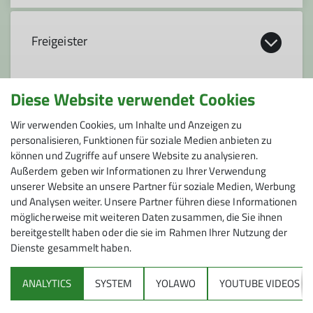
Freigeister
Diese Website verwendet Cookies
Organisation:
Bergziegen
Wir verwenden Cookies, um Inhalte und Anzeigen zu
personalisieren, Funktionen für soziale Medien anbieten zu
Sandra Kresta, Marco Wähling
können und Zugriffe auf unsere Website zu analysieren.
Außerdem geben wir Informationen zu Ihrer Verwendung
Organisation:
Jugend 1
unserer Website an unsere Partner für soziale Medien, Werbung
Inhalt:
und Analysen weiter. Unsere Partner führen diese Informationen
Amelie Houzer, Kilian Hanemann, Lasse Radloff,
möglicherweise mit weiteren Daten zusammen, die Sie ihnen
Im März 2014 wur­de un­se­re jüngs­te Ju­gend­grup­pe
Leonie Houzer, Leonora Oswald, Nico Krentscher
bereitgestellt haben oder die sie im Rahmen Ihrer Nutzung der
ins Le­ben ge­ru­fen. Heu­te sind die Frei­geis­ter ei­ne
Organisation:
Dienste gesammelt haben.
Grup­pe von 26 Mä­dels und Jungs der Jahr­gän­ge
2005-2008. Unser Angebot richtet sich an Kinder,
Inhalt:
Jan Vesper, Michael Kresta
ANALYTICS
SYSTEM
YOLAWO
YOUTUBE VIDEOS
die Spaß an der Bewegung haben und gerne in der
Sektion
Die Bergziegen, unsere jüngste Jugendgruppe,
Natur sind