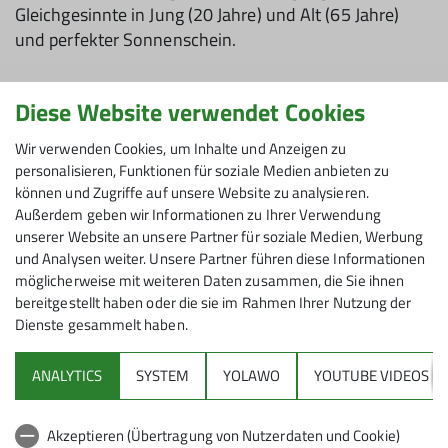
Gleich­ge­sinn­te in Jung (20 Jah­re) und Alt (65 Jah­re)
und per­fek­ter Son­nen­schein.
Diese Website verwendet Cookies
Nach der Theo­rie über Ma­te­ria­li­en, Kno­ten & Co am
Wir verwenden Cookies, um Inhalte und Anzeigen zu
Frei­tag­abend, gab es am Sams­tag­vor­mit­tag dann den
personalisieren, Funktionen für soziale Medien anbieten zu
Glet­scher­kon­takt. In klei­ne­ren Grup­pen üb­ten wir
können und Zugriffe auf unsere Website zu analysieren.
Steig­ei­sen­ge­hen über den ape­ren Glet­scher, T-An­ker-
Außerdem geben wir Informationen zu Ihrer Verwendung
Bud­deln im Schnee und Ab­brem­sen im Fal­le ei­nes
unserer Website an unsere Partner für soziale Medien, Werbung
Stur­zes in­ner­halb ei­nes stei­len Schnee­fel­des - mit und
und Analysen weiter. Unsere Partner führen diese Informationen
oh­ne Ei­spi­ckel. Bei fast hoch­som­mer­li­che Tem­pe­ra­tu­
möglicherweise mit weiteren Daten zusammen, die Sie ihnen
ren hat­ten wir sicht­lich Spaß, vor al­lem an letz­te­rer
bereitgestellt haben oder die sie im Rahmen Ihrer Nutzung der
Dienste gesammelt haben.
Übung und stürz­ten uns joh­lend kopf­über den
Schnee­hang hin­un­ter.
ANALYTICS
SYSTEM
YOLAWO
YOUTUBE VIDEOS
Am Sams­tagnach­mit­tag rauch­ten die Köp­fe bei der
Tro­cken­übung zur Glet­scher­spal­ten­ber­gung: Mo­dul
Akzeptieren (Übertragung von Nutzerdaten und Cookie)
bau­en, Eis­schrau­ben set­zen, Um­hän­gen, Rol­le an den