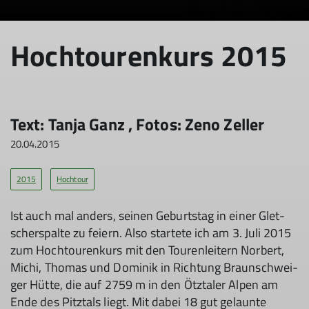
© DAV Wolfratshausen
Hochtourenkurs 2015
Text: Tanja Ganz , Fo­tos: Zeno Zeller
20.04.2015
2015
Hochtour
Ist auch mal an­ders, sei­nen Ge­burts­tag in ei­ner Glet­
scher­spal­te zu fei­ern. Al­so star­te­te ich am 3. Ju­li 2015
zum Hoch­tou­ren­kurs mit den Tou­ren­lei­tern Nor­bert,
Mi­chi, Tho­mas und Do­mi­nik in Rich­tung Braun­schwei­
ger Hüt­te, die auf 2759 m in den Ötz­ta­ler Al­pen am
En­de des Pitz­tals liegt. Mit da­bei 18 gut ge­laun­te